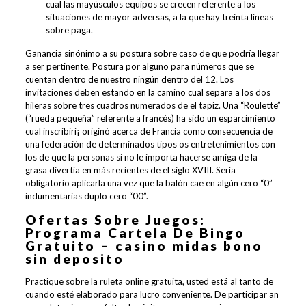
cual las mayúsculos equipos se crecen referente a los
situaciones de mayor adversas, a la que hay treinta líneas
sobre paga.
Ganancia sinónimo a su postura sobre caso de que podrí­a llegar
a ser pertinente. Postura por alguno para números que se
cuentan dentro de nuestro ningún dentro del 12. Los
invitaciones deben estando en la camino cual separa a los dos
hileras sobre tres cuadros numerados de el tapiz. Una “Roulette”
(“rueda pequeña” referente a francés) ha sido un esparcimiento
cual inscribirí¡ originó acerca de Francia como consecuencia de
una federación de determinados tipos os entretenimientos con
los de que la personas si no le importa hacerse amiga de la
grasa divertía en más recientes de el siglo XVIII. Serí­a
obligatorio aplicarla una vez que la balón cae en algún cero “0”
indumentarias duplo cero “00”.
Ofertas Sobre Juegos:
Programa Cartela De Bingo
Gratuito – casino midas bono
sin deposito
Practique sobre la ruleta online gratuita, usted está al tanto de
cuando esté elaborado para lucro conveniente. De participar an