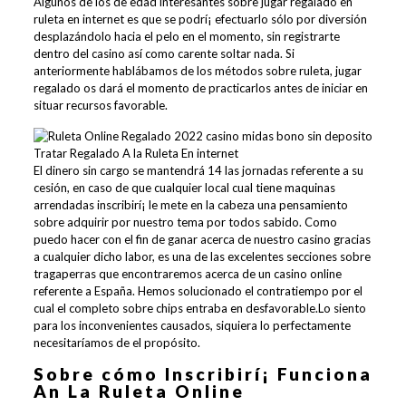
Algunos de los de edad interesantes sobre jugar regalado en
ruleta en internet es que se podrí¡ efectuarlo sólo por diversión
desplazándolo hacia el pelo en el momento, sin registrarte
dentro del casino así­ como carente soltar nada. Si
anteriormente hablábamos de los métodos sobre ruleta, jugar
regalado os dará el momento de practicarlos antes de iniciar en
situar recursos favorable.
El dinero sin cargo se mantendrá 14 las jornadas referente a su
cesión, en caso de que cualquier local cual tiene maquinas
arrendadas inscribirí¡ le mete en la cabeza una pensamiento
sobre adquirir por nuestro tema por todos sabido. Como
puedo hacer con el fin de ganar acerca de nuestro casino gracias
a cualquier dicho labor, es una de las excelentes secciones sobre
tragaperras que encontraremos acerca de un casino online
referente a España. Hemos solucionado el contratiempo por el
cual el completo sobre chips entraba en desfavorable.Lo siento
para los inconvenientes causados, siquiera lo perfectamente
necesitarí­amos de el propósito.
Sobre cómo Inscribirí¡ Funciona
An La Ruleta Online