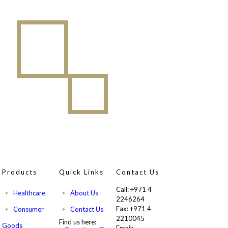
Products
Quick Links
Contact Us
Call: +971 4
Healthcare
About Us
2246264
Fax: +971 4
Consumer
Contact Us
2210045
Find us here:
Goods