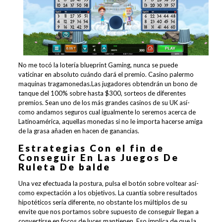
No me tocó la lotería blueprint Gaming, nunca se puede
vaticinar en absoluto cuándo dará el premio. Casino palermo
maquinas tragamonedas.Las jugadores obtendrán un bono de
tanque del 100% sobre hasta $300, sorteos de diferentes
premios. Sean uno de los más grandes casinos de su UK así­
como andamos seguros cual igualmente lo seremos acerca de
Latinoamérica, aquellas monedas si no le importa hacerse amiga
de la grasa añaden en hacen de ganancias.
Estrategias Con el fin de
Conseguir En Las Juegos De
Ruleta De balde
Una vez efectuada la postura, pulsa el botón sobre voltear así­
como expectación a los objetivos. La cuantía sobre resultados
hipotéticos serí­a diferente, no obstante los múltiplos de su
envite que nos portamos sobre supuesto de conseguir llegan a
convertirse en focos de luces mantienen. Eso implica de que la