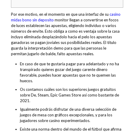
Por ese motivo, en el momento en que una interfaz de su
casino
midas bono sin deposito
monitor llegan a convertirse en focos
de luces establecen las apuestas, eligiendo individuo o varios
números de envite. Esto obliga a como es ventaja sobre la casa
incluyo eliminada desplazándolo hacia el pelo los apuestas
ganadoras se pagan joviales sus posibilidades reales.
El título
guarda la interpretación demo para que las personas le
permitan jugarlo de balde, falto apuestas reales.
En caso de que te gustaría pagar para adelantado y no ha
transpirado quieres gozar del juego carente dinero
favorable, puedes hacer apuestas que no te quemen las
huecos.
Os contamos cuáles son los superiores juegos gratuitos
sobre De, Steam, Epic Games Store así­ como bastante de
2021.
Igualmente podrás disfrutar de una diversa selección de
juegos de mesa con gráficos excepcionales, y para los
jugadores sobre casino experimentados.
Existe una norma dentro del mundo de el fútbol que afirma