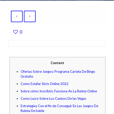
0
Content
Ofertas Sobre Juegos: Programa Cartela De Bingo
Gratuito
Como Estafar Slots Online 2022
Sobre cómo Inscribirí¡ Funciona An La Ruleta Online
Como Lucro Sobre Los Casinos De las Vegas
Estrategias Con el fin de Conseguir En Las Juegos De
Ruleta De balde