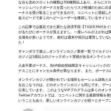
な台も含めスロットの種類は700種類以上あり、さらにスロ
ャッシュバックボーナスを貰ったらリスク軽減のために出
ーナスを受け取ることができるので、コニベットに登録した
金スピードで多くのヘビーユーザーを獲得しているサイト
この記事では最近できた新たな決済手段【TIGER PAY(
がるたびにボーナスが貰えますし、一度レベルが上がれば
る場合が多いようです。 銀行は週末や祝日は運営していな
た！
ギャンボラで遊ぶ …オンラインカジノ業者一覧 ワイルドジ
カジノは1億以上のジャックポット実績があるオンラインカ
入金不要ボーナス、当HP経由登録限定キャッシュバックの
ナスごとにキャンセル条件が異なります。 また、ボーナス
オンラインカジノが開かれている場所もセーシェル諸島と
をおこなうのは、どのオンラインカジノも同じです。 ゲー
公表しています。 このようなVIPプログラムは多くのオ
Twitterアカウントでは、コニベットに関する最新情報
いうこともあり、新しいオンラインカジノが続々とオープンし