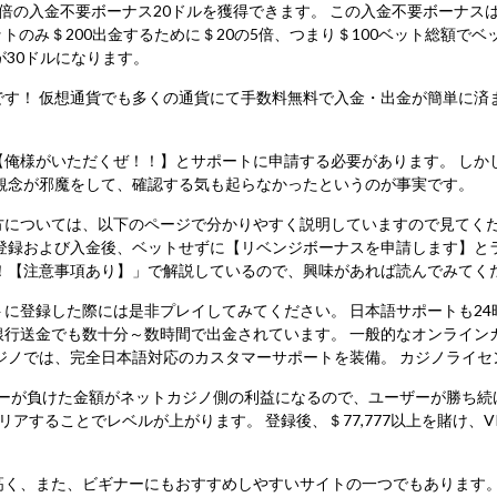
倍の入金不要ボーナス20ドルを獲得できます。 この入金不要ボーナスは
ットのみ＄200出金するために＄20の5倍、つまり＄100ベット総額で
が30ドルになります。
す！ 仮想通貨でも多くの通貨にて手数料無料で入金・出金が簡単に済
【俺様がいただくぜ！！】とサポートに申請する必要があります。 しか
観念が邪魔をして、確認する気も起らなかったというのが事実です。
方については、以下のページで分かりやすく説明していますので見てくだ
登録および入金後、ベットせずに【リベンジボーナスを申請します】とラ
！【注意事項あり】」で解説しているので、興味があれば読んでみてく
に登録した際には是非プレイしてみてください。 日本語サポートも24
銀行送金でも数十分～数時間で出金されています。 一般的なオンライン
ジノでは、完全日本語対応のカスタマーサポートを装備。 カジノライ
イヤーが負けた金額がネットカジノ側の利益になるので、ユーザーが勝ち続け
することでレベルが上がります。 登録後、＄77,777以上を賭け、VI
高く、また、ビギナーにもおすすめしやすいサイトの一つでもあります。