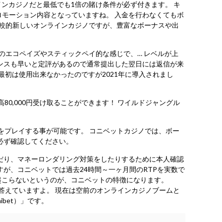
インカジノだと最低でも1倍の賭け条件が必ず付きます。 キ
モーション内容となっていますね。 入金を行わなくてもボ
比較的新しいオンラインカジノですが、豊富なボーナスや出
第2のエコペイズやスティックペイ的な感じで、… レベルが上
ンスも早いと定評があるので通常提出した翌日には返信が来
初は使用出来なかったのですが2021年に導入されまし
0,000円受け取ることができます！ ワイルドジャングル
をプレイする事が可能です。 コニベットカジノでは、ボー
必ず確認してください。
だり、マネーロンダリング対策をしたりするために本人確認
が、コニベットでは過去24時間～一ヶ月間のRTPを実数で
起こらないというのが、コニベットの特徴になります。
て答えていますよ。 現在は空前のオンラインカジノブームと
bet）」です。