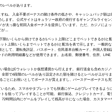
つのレベルがあります。
すね。 入金不要ボーナスの賭け条件の低さや、キャッシュバック額は
めします。 公式サイトはキュラソー政府の発行するギャンブルライセ
ノが太っ腹な初回入金ボーナスを提供しています。 ただ、カジノによって 
が …
aのベット下限(いくらから掛けできるか),ベット上限(どこまでベットできる
できるか),ベット上限(いくらまでベットできるか)と配当を表で示します。 一
類として、運転免許証、パスポート、住民基本台帳カード、外国人登録
ドの利用明細書などが使用できます。 お名前、郵便番号、住所、LIN
金したい場合はEウォレットか仮想通貨から行えます。 銀行送金も含めカジ
 全部で6段階のレベルがあり設定された額を賭けるとレベルが上がります
上がるごとにお祝いとしてボーナスが貰えますし、バースデーボーナスも充
いるため、スマホやタブレットでも快適にゲームがプレイできるように
ットを狙ってプレイすることが可能。 銀行振込、クレジットカード、電
、72時間以内にゲームをプレイして残高が０になった場合、カスタマー