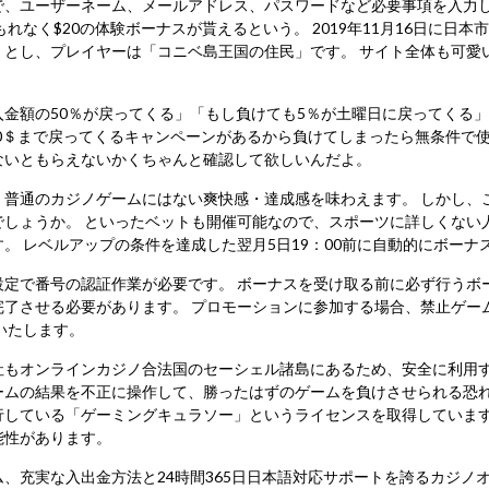
ユーザーネーム、メールアドレス、パスワードなど必要事項を入力しまし
れなく$20の体験ボーナスが貰えるという。 2019年11月16日に日
」とし、プレイヤーは「コニベ島王国の住民」です。 サイト全体も可愛
金額の50％が戻ってくる」「もし負けても5％が土曜日に戻ってくる」
0＄まで戻ってくるキャンペーンがあるから負けてしまったら無条件で使
ないともらえないかくちゃんと確認して欲しいんだよ。
、普通のカジノゲームにはない爽快感・達成感を味わえます。 しかし、
ょうか。 といったベットも開催可能なので、スポーツに詳しくない人も参
す。 レベルアップの条件を達成した翌月5日19：00前に自動的にボー
設定で番号の認証作業が必要です。 ボーナスを受け取る前に必ず行うボ
完了させる必要があります。 プロモーションに参加する場合、禁止ゲー
いたします。
社もオンラインカジノ合法国のセーシェル諸島にあるため、安全に利用す
ームの結果を不正に操作して、勝ったはずのゲームを負けさせられる恐
行している「ゲーミングキュラソー」というライセンスを取得しています
能性があります。
、充実な入出金方法と24時間365日日本語対応サポートを誇るカジノ