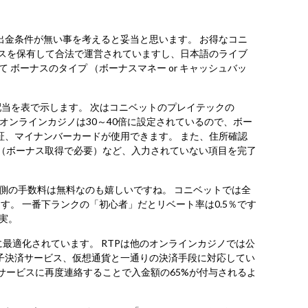
出金条件が無い事を考えると妥当と思います。 お得なコニ
ンスを保有して合法で運営されていますし、日本語のライブ
ボーナスのタイプ （ボーナスマネー or キャッシュバッ
か)と配当を表で示します。 次はコニベットのプレイテックの
般的なオンラインカジノは30～40倍に設定されているので、ボー
証、マイナンバーカードが使用できます。 また、住所確認
E（ボーナス取得で必要）など、入力されていない項目を完了
ノ側の手数料は無料なのも嬉しいですね。 コニベットでは全
。 一番下ランクの「初心者」だとリベート率は0.5％です
実。
最適化されています。 RTPは他のオンラインカジノでは公
子決済サービス、仮想通貨と一通りの決済手段に対応してい
サービスに再度連絡することで入金額の65%が付与されるよ