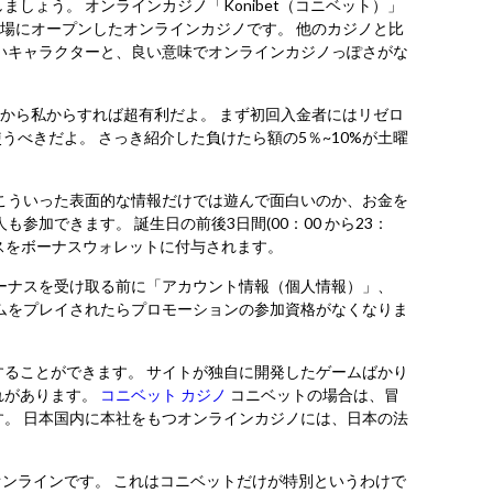
ょう。 オンラインカジノ「Konibet（コニベット）」
本市場にオープンしたオンラインカジノです。 他のカジノと比
いキャラクターと、良い意味でオンラインカジノっぽさがな
から私からすれば超有利だよ。 まず初回入金者にはリゼロ
うべきだよ。 さっき紹介した負けたら額の5％~10%が土曜
こういった表面的な情報だけでは遊んで面白いのか、お金を
加できます。 誕生日の前後3日間(00：00 から23：
ナスをボーナスウォレットに付与されます。
ーナスを受け取る前に「アカウント情報（個人情報）」、
ムをプレイされたらプロモーションの参加資格がなくなりま
ることができます。 サイトが独自に開発したゲームばかり
れがあります。
コニベット カジノ
コニベットの場合は、冒
。 日本国内に本社をもつオンラインカジノには、日本の法
オンラインです。 これはコニベットだけが特別というわけで