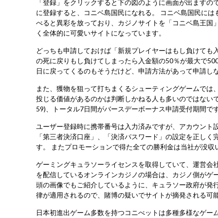
「登録」をクリックすると下の図のように画面が出ますので、
に登録すると、コニベ島国民になれる。 コニベ島国民にはも
べると異彩を放っており、カジノサイトを「コニベ島王国
く全体的に可愛いサイトになっています。
どっちも申請しておけば「新規プレイヤーはもし負けても入
の死に戻りもし負けてしまったら入金額の50％が最大で50
日に戻ってくるのもそうだけど、申請方法があって申請し
また、獲物を狙って打ちまくるシューティングゲームでは
投じる価値があるのかは判断しかねる人も多いのではないでし
59)、トータル7日間がバースデーボーナス申請受付期間で
ユーザー登録時に携帯番号は入力済みですが、アカウント
「第三者決済口座」、「決済パスワード」の設定を正しく
す。 またプロモーションで得た全ての勝利金は当社が没収
ゲーミングキュラソーライセンスを取得していて、運営会
を配信しているオンラインカジノの場合は、カジノ側がゲ
頭の画像でもご紹介しているように、キュラソー政府が発
律が適用されるので、賭博の疑いでサイトが摘発される可
日本初進出ゲーム多数を持つコニべットは多種多様なゲーム