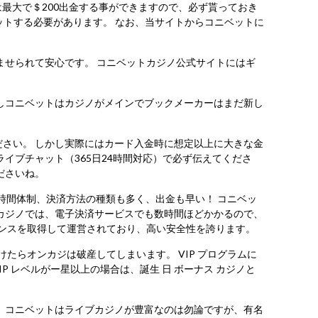
最大で＄200出金する事ができますので、必ず貰っておき
ベットする必要があります。 なお、当サイトからコニベットに
ませられて安心です。 コニベットカジノ公式サイトにはギ
しコニベットはカジノがメインでブックメーカーはまだ新し
さい。 しかし実際にはカード入金時に想定以上に大きな金
イブチャット（365日24時間対応）で必ず伝えてくださ
ださいね。
時間体制、決済方法の種類も多く、出金も早い！ コニベッ
カジノでは、電子決済サービスでも数時間ほどかかるので、
センスを取得して運営されており、高い安全性を誇ります。
たらオンカジは破産してしまいます。 VIP プログラムに
P レベルがー星以上の場合は、誕生 日 ボーナス カジノと
 コニベットはライブカジノが豊富なのは勿論ですが、有名