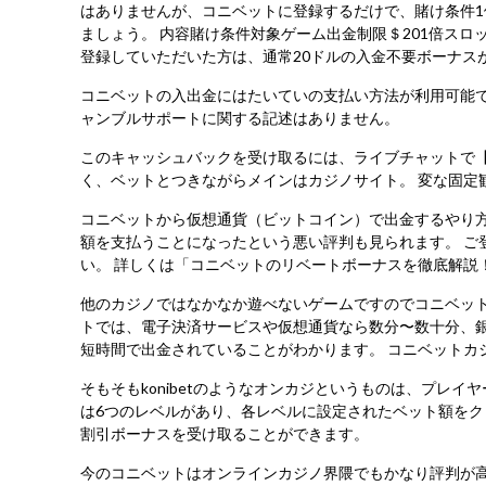
はありませんが、コニベットに登録するだけで、賭け条件1
ましょう。 内容賭け条件対象ゲーム出金制限＄201倍スロ
登録していただいた方は、通常20ドルの入金不要ボーナス
コニベットの入出金にはたいていの支払い方法が利用可能で
ャンブルサポートに関する記述はありません。
このキャッシュバックを受け取るには、ライブチャットで
く、ベットとつきながらメインはカジノサイト。 変な固定
コニベットから仮想通貨（ビットコイン）で出金するやり
額を支払うことになったという悪い評判も見られます。 ご
い。 詳しくは「コニベットのリベートボーナスを徹底解説
他のカジノではなかなか遊べないゲームですのでコニベット
トでは、電子決済サービスや仮想通貨なら数分〜数十分、
短時間で出金されていることがわかります。 コニベットカ
そもそもkonibetのようなオンカジというものは、プレ
は6つのレベルがあり、各レベルに設定されたベット額をクリア
割引ボーナスを受け取ることができます。
今のコニベットはオンラインカジノ界隈でもかなり評判が