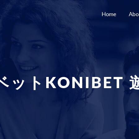
Home
Abo
ベットKONIBET 