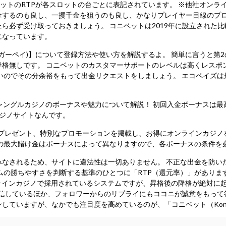
ットのRTPが各スロットの台ごとに表記されています。 ※他社オンラ
金するのも良し、一攫千金を狙うのも良し、かなりプレイヤー目線のプロ
ら必ず受け取っておきましょう。 コニベットは2019年に設立された
になっています。
タイガーペイ)】について登録方法や使い方を解説するよ。 簡単に言うと
降格無しです。 コニベットのカスタマーサポートのレベルは高くレスポ
いのでその分余裕をもって出金リクエストをしましょう。 エコペイズは最
ャングルカジノのボーナスや魅力について解説！ 初回入金ボーナスは最高8
ジノサイトなんです。
プレゼント、特別なプロモーションを掲載し、お得にオンラインカジノ
の最大賭け金はボーナスによって異なりますので、各ボーナスの条件を
みなされるため、サイトに違法性は一切ありません。 不正な出金を防い
ムの勝ちやすさを判断する基準のひとつに「RTP（還元率）」があります
ンラインカジノで採用されているシステムですが、昇格後の降格が絶対に
を発信しているほか、フォロワーからのリプライにもココニが誠意をもっ
ていますが、なかでも注目度を高めているのが、「コニベット（Koni