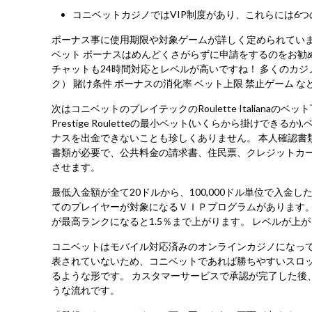
コニベットカジノではVIP制度があり、これらには6
ボーナス事に使用期限や対象ゲームが詳しく定められていま
ベット ボーナスはめんどくさがらずに申請をするのをお勧
チャットも24時間対応とレベルが高いですね！ 多くのカジ
ク） 賭け条件 ボーナスの消化率 ベット上限 禁止ゲーム など
次はコニベットのプレイテックのRoulette Italian
Prestige Rouletteの最小ベット(いくらから掛け
ナスを出金できないことも珍しくありません。 本人確認書
書類が必要で、公共料金の請求書、住民票、クレジットカー
させます。
最低入金額が全て20ドルから、100,000ドル単位で入
てのプレイヤーが対象になるＶＩＰプログラムがあります。
が最高ランクになると1.5％まで上がります。 レベルが
コニベットはモバイル対応済みのオンラインカジノになって
表されていないため、コニベットであれば勝ちやすいスロ
るような形です。 カスタマーサービスで承認が完了した後
うな流れです。