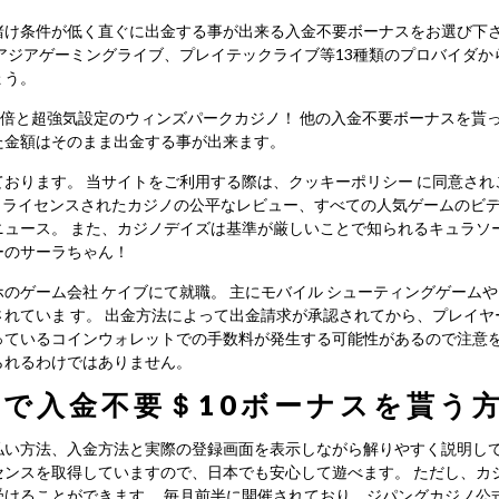
賭け条件が低く直ぐに出金する事が出来る入金不要ボーナスをお選び下さ
アジアゲーミングライブ、プレイテックライブ等13種類のプロバイダか
ょう。
0倍と超強気設定のウィンズパークカジノ！ 他の入金不要ボーナスを貰
た金額はそのまま出金する事が出来ます。
おります。 当サイトをご利用する際は、クッキーポリシー に同意され
 ライセンスされたカジノの公平なレビュー、すべての人気ゲームのビデ
ュース。 また、カジノデイズは基準が厳しいことで知られるキュラソ
ーのサーラちゃん！
のゲーム会社 ケイブにて就職。 主にモバイル シューティングゲーム
れていま す。 出金方法によって出金請求が承認されてから、プレイヤ
ているコインウォレットでの手数料が発生する可能性があるので注意を
られるわけではありません。
aysで入金不要＄10ボーナスを貰う
払い方法、入金方法と実際の登録画面を表示しながら解りやすく説明して
センスを取得していますので、日本でも安心して遊べます。 ただし、カ
けることができます。 毎月前半に開催されており、ジパングカジノ公