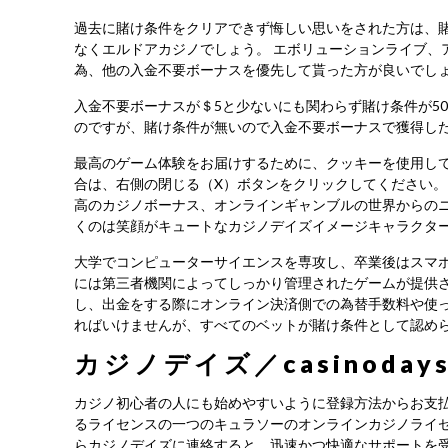
過去に賭け条件をクリアできず悔しい思いをされた方は、
なくエルドアカジノでしょう。 エボリューションライブ、
為、他の入金不要ボーナスを優先して貰った方が良いでし
入金不要ボーナスが＄5と少ないにも関わらず賭け条件が5
のですが、賭け条件が無いので入金不要ボーナスで獲得し
最高のゲーム体験をお届けするために、クッキーを使用して
合は、右側の閉じる（X）ボタンをクリックしてください。
高のカジノボーナス、オンラインギャンブルの世界からのニ
くのは笑顔がキュートなカジノデイズイメージキャラクタ
大学でコンピューターサイエンスを専攻し、卒業後はスマホ
には第三者機関によってしっかり管理されたゲームが提供さ
し、出金をする際にオンライン決済側での為替手数料や使っ
ればいけませんが、すべてのベットが賭け条件として認め
カジノデイズ／casinod
カジノ初心者の人にも始めやすいように登録方法からお支
るライセンスの一つのキュラソーのオンラインカジノライ
らカジノデイズに連絡すると、迅速かつ快適なサポートを受