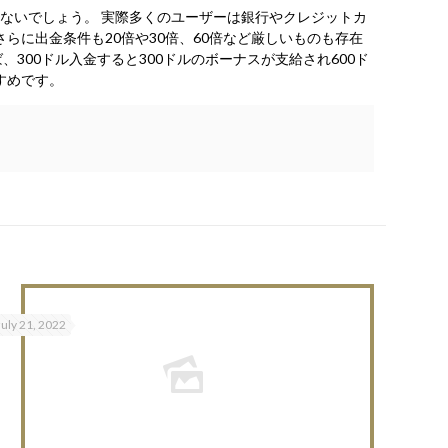
ないでしょう。 実際多くのユーザーは銀行やクレジットカ
に出金条件も20倍や30倍、60倍など厳しいものも存在
300ドル入金すると300ドルのボーナスが支給され600ド
すめです。
July 21, 2022