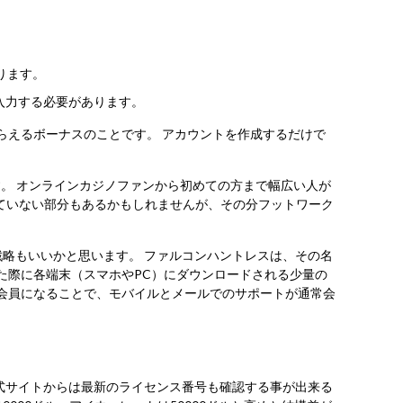
ります。
入力する必要があります。
らえるボーナスのことです。 アカウントを作成するだけで
す。 オンラインカジノファンから初めての方まで幅広い人が
ていない部分もあるかもしれませんが、その分フットワーク
戦略もいいかと思います。 ファルコンハントレスは、その名
した際に各端末（スマホやPC）にダウンロードされる少量の
VIP会員になることで、モバイルとメールでのサポートが通常会
 公式サイトからは最新のライセンス番号も確認する事が出来る