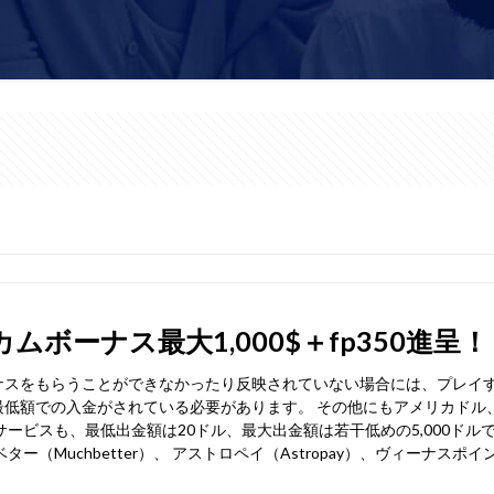
ボーナス最大1,000$＋fp350進呈！
ナスをもらうことができなかったり反映されていない場合には、プレイす
最低額での入金がされている必要があります。 その他にもアメリカドル
ービスも、最低出金額は20ドル、最大出金額は若干低めの5,000ドル
Muchbetter）、 アストロペイ（Astropay）、ヴィーナスポイン