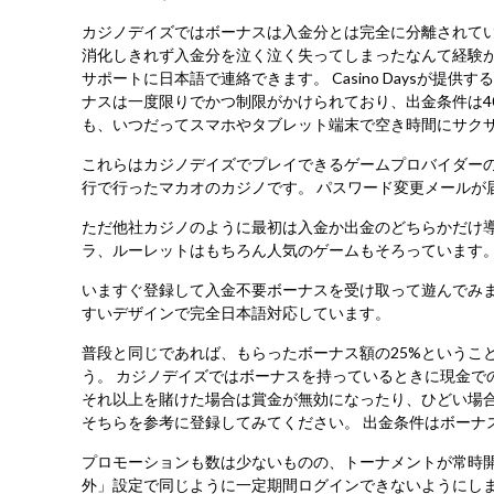
カジノデイズではボーナスは入金分とは完全に分離されて
消化しきれず入金分を泣く泣く失ってしまったなんて経験が私
サポートに日本語で連絡できます。 Casino Days
ナスは一度限りでかつ制限がかけられており、出金条件は40倍
も、いつだってスマホやタブレット端末で空き時間にサク
これらはカジノデイズでプレイできるゲームプロバイダー
行で行ったマカオのカジノです。 パスワード変更メールが
ただ他社カジノのように最初は入金か出金のどちらかだけ
ラ、ルーレットはもちろん人気のゲームもそろっています。 
いますぐ登録して入金不要ボーナスを受け取って遊んでみましょ
すいデザインで完全日本語対応しています。
普段と同じであれば、もらったボーナス額の25%というこ
う。 カジノデイズではボーナスを持っているときに現金で
それ以上を賭けた場合は賞金が無効になったり、ひどい場
そちらを参考に登録してみてください。 出金条件はボー
プロモーションも数は少ないものの、トーナメントが常時開
外」設定で同じように一定期間ログインできないようにし