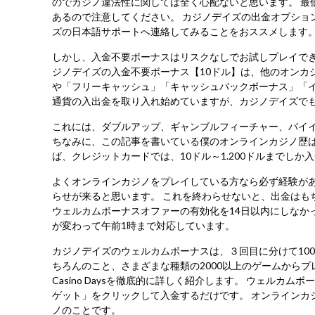
のでカジノ違法性に関しては全く心配ないと思います。 最低
あるので注意してください。 カジノデイズの出金オプショ
ズの日本語サポートへ連絡してみることをおススメします。
しかし、入金不要ボーナスはリスクなしでお試しプレイでき
ジノデイズの入金不要ボーナス【10ドル】は、他のオンカ
や「フリーキャッシュ」「キャッシュバックボーナス」「
通貨の入出金を取り入れ始めていますが、カジノデイズで
これには、ダブルアップ、ギャンブルフィーチャー、バイ
ちなみに、この記事を書いている僕のオンラインカジノ歴は
ば、クレジットカードでは、10ドル～1.200ドルまでしか
よくオンラインカジノをプレイしている方なら必ず経験が
らせが来ると思います。 これを終わらせないと、出金はも
ウェルカムボーナスオファーの有効化を14日以内にしなか
が変わって午前1時まで対応しています。
カジノデイズのウェルカムボーナスは、３回目に分けて100％最
ちろんのこと、さまざまな種類の2000以上のゲームからプレ
Casino Daysを徹底的に詳しく紹介します。 ウェ
ゲット」をクリックして入金するだけです。 オンラインカ
ノのことです。