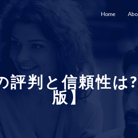
Home
Abo
評判と信頼性は?
版】