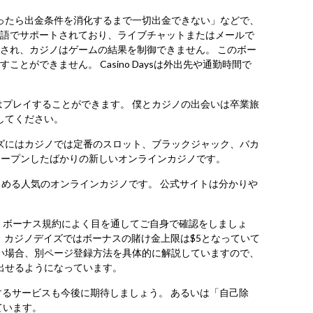
ったら出金条件を消化するまで一切出金できない」などで、
日本語でサポートされており、ライブチャットまたはメールで
提供され、カジノはゲームの結果を制御できません。 このボー
ができません。 Casino Daysは外出先や通勤時間で
プレイすることができます。 僕とカジノの出会いは卒業旅
してください。
ズにはカジノでは定番のスロット、ブラックジャック、バカ
をオープンしたばかりの新しいオンラインカジノです。
が楽しめる人気のオンラインカジノです。 公式サイトは分かりや
、ボーナス規約によく目を通してご自身で確認をしましょ
 カジノデイズではボーナスの賭け金上限は$5となっていて
い場合、別ページ登録方法を具体的に解説していますので、
出せるようになっています。
するサービスも今後に期待しましょう。 あるいは「自己除
ています。