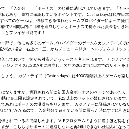
いて、「入金分」→「ボーナス」の順番に消化されていきます。 「もら
もあり、事前に確認しているポイントです。 Casino Daysは現在
が提供するすべてのゲームは、信頼できる優れたゲームプロバイダーによって
で7日間以内に目標を達成しないとボーナスで得られた資金を引き出すこと
サクとプレイが可能です！
の一部で、他にも多くのゲームプロバイダーのゲームをカジノデイズでは
届かない場合、右上の「三」からメニューを開き「ヘルプ」をクリック
導入しておいて、後から対応というケースも考えられます。 カジノデイ
カジノデイズは2019年に設立し、翌年の2020年に日本でのサイト
う。 カジノデイズ（Casino days）は4000種類以上のゲーム
とになりますが、実戦される前に初回入金ボーナスのページであったり
の賭け金上限も設定されていて、$25以上のベットが禁止されています。
合であればボーナスの没収もありえます。 カジノミーに登録されていな
ナスにだけかかるので、入金額分で遊んでいる間に買った時にすぐに引き
催されているので楽しめます。 VIPプログラムのように遊ぶほど得を
ますが、こちらはサポートに連絡しないと再利用できない仕組みになっ