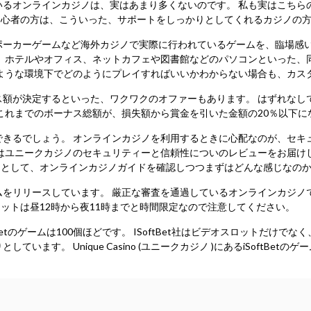
いるオンラインカジノは、実はあまり多くないのです。 私も実はこちら
初心者の方は、こういった、サポートをしっかりとしてくれるカジノの
ポーカーゲームなど海外カジノで実際に行われているゲームを、臨場感い
 ホテルやオフィス、ネットカフェや図書館などのパソコンといった、
のような環境下でどのようにプレイすればいいかわからない場合も、カス
ス額が決定するといった、ワクワクのオファーもあります。 はずれなし
これまでのボーナス総額が、損失額から賞金を引いた金額の20％以下に
きるでしょう。 オンラインカジノを利用するときに心配なのが、セキ
はユニークカジノのセキュリティーと信頼性についのレビューをお届け
つとして、オンラインカジノガイドを確認しつつまずはどんな感じなの
ムをリリースしています。 厳正な審査を通過しているオンラインカジノ
ットは昼12時から夜11時までと時間限定なので注意してください。
るiSoftBetのゲームは100個ほどです。 ISoftBet社はビデオスロッ
ます。 Unique Casino (ユニークカジノ )にあるiSoftBe