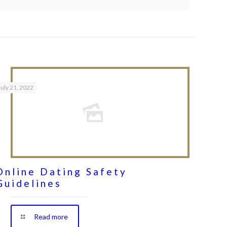
July 21, 2022
Online Dating Safety
Guidelines
Read more