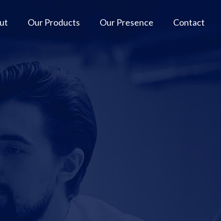
ut
Our Products
Our Presence
Contact