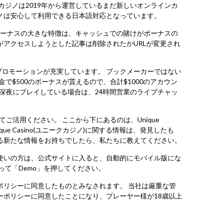
カジノは2019年から運営しているまだ新しいオンラインカ
ノは安心して利用できる日本語対応となっています。
のボーナスの大きな特徴は、キャッシュでの賭けがボーナスの
アクセスしようとした記事は削除されたかURLが変更され
ロモーションが充実しています。 ブックメーカーではない
$500のボーナスが貰えるので、合計$1000のアカウン
、深夜にプレイしている場合は、24時間営業のライブチャッ
活用ください。 ここから下にあるのは、Unique
e Casino(ユニークカジノ)に関する情報は、発見したも
る新たな情報をお持ちでしたら、私たちに教えてください。
使いの方は、公式サイトに入ると、自動的にモバイル版にな
て「Demo」を押してください。
ポリシーに同意したものとみなされます。 当社は厳重な管
ーポリシーに同意したことになり、プレーヤー様が18歳以上