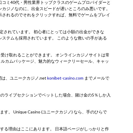
口コミ40代・男性業界トップクラスのゲームプロバイダーと
ンカジノなのに、出金スピードが遅いところのみ悪いです。
示されるのでそれをクリックすれば、無料でゲームをプレイ
設定されています。 初心者にとっては小額の出金ができな
システムも採用されています。 このような救いの手がある
を受け取れることができます。 オンラインカジノサイトは常
 ウェルカムパッケージ、魅力的なウィークリーセール、キャッ
は、ユニークカジノ.net
konibet-casino.com
までメールで
トのライブセクションでベットした場合、賭け金の5％しか入
ique Casino (ユニークカジノ) なら、手のひらで
勧めする理由はここにあります。 日本語ページがしっかりと作