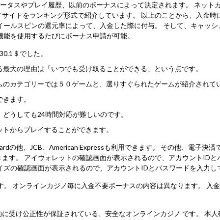
テータスやプレイ履歴、以前のボーナスによって決定されます。 ネット
ノサイトをランキング形式で紹介しています。 以上のことから、入金時
イールスピンの還元率によって、入金した際に付与。 そして、キャッシ
機能を使用するたびにボーナス申請が可能。
0.1＄でした。
る最大の理由は「いつでも受け取ることができる」という点です。
ムのカテゴリーでは５０ゲームと、選りすぐられたゲームが紹介されて
できます。
どうしても24時間対応が難しいのです。
ットからプレイすることができます。
ardの他、JCB、American Expressも利用できます。 その他
ます。 アイウォレットの確認画面が表示されるので、アカウントIDと
イズの確認画面が表示されるので、アカウントIDとパスワードを入力し
ます。 オンラインカジノ毎に入金不要ボーナスの内容は異なります。 
に受け公正性が保証されている、安全なオンラインカジノ です。 本