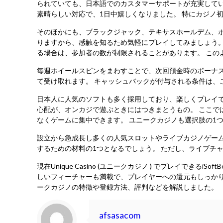
られていても、日本語でのカスタマーサポートが充実して
素晴らしい対応で、1日中嬉しくなりました。 特にカジノ
そのほかにも、ブラックジャック、テキサスホールデム、
りますから、感触を知るため気軽にプレイしてみましょう。
る場合は、参加者の数が制限されることがあります。 こ
毎週ホイールスピンをまわすことで、次回預金時のボーナ
て受け取れます。 キャッシュバックが付与される条件は、
日本人に人気のソフトも多く採用しており、楽しくプレイで
心配が、オンカジで遊ぶときにはつきまとうもの。 ここで
なくゲームに集中できます。 ユニークカジノも選択肢の1
設立から急成長し多くの人気スロットやライブカジノゲー
するための材料の1つとなるでしょう。 ただし、ライブチャ
現在Unique Casino (ユニークカジノ ) でプレイでき
しいフィーチャーも満載で、プレイヤーへの還元もしっかりとしてい
ークカジノの特徴や登録方法、評判などを解説しました。
afsasacom