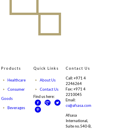
Products
Quick Links
Contact Us
Call: +971 4
Healthcare
About Us
2246264
Fax: +971 4
Consumer
Contact Us
2210045
Find us here:
Goods
Email:
cs@afsasa.com
Beverages
Afsasa
International,
Suite no.540-B,