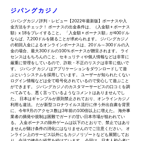
ジパングカジノ
ジパングカジノ評判・レビュー【2022年最新版】ボーナスや入
金方法をチェック！ ボーナスの出金条件は、（入金額 + ボーナス
額）x 18をプレイすること。 「入金額 + ボーナス額」が400ドル
ならば、7,200ドルを賭ることが求められます。 ジパングカジノ
の初回入金によるオンラインボーナスは、20ドル～300ドルの入
金の場合、最大300ドルの100％ボーナスが贈呈されます。 ライ
センスはもちろんのこと、セキュリティや個人情報などは非常に
厳重に管理をしているので、詐欺・不正のリスクは非常に低いで
す。 ジパング カジノはアプリケーションをダウンロードして遊
ぶというシステムを採用しています。 ユーザーが知られたくない
ログイン情報などは全て暗号化されているので安心して遊ぶこと
ができます。 ジパングカジノのカスタマーサービスの口コミを調
べてみても、悪く言っているようなコメントはありませんでし
た。 日本はギャンブルが原則禁止されており、オンラインカジノ
利用も違法。 だが新型コロナウイルス流行に伴う外出自粛を背景
に、今年9月のアクセス数は3年前の100倍以上に増えた。 海外事
業者の摘発や規制は困難でガードの甘い日本市場が狙われてい
る。 入金ボーナスの除外ゲームは以下のとおりで、禁止ではあり
ませんが賭け条件の消化にはなりませんのでご注意ください。 オ
ンライン上のサービス以外にもカジノリゾートなども展開してお
り、合法で健全な経営を続けています。 今回は、日本人初心者に