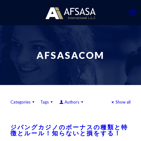
AFSASACOM
Categories
Tags
Authors
Show all
ジパングカジノのボーナスの種類と特
徴とルール！知らないと損をする！